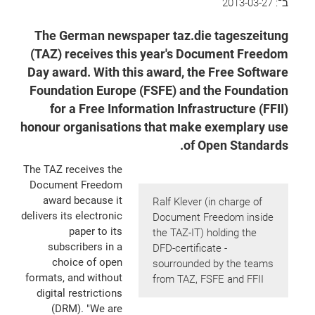
ב־:
2013-03-27
The German newspaper taz.die tageszeitung
(TAZ) receives this year's Document Freedom
Day award. With this award, the Free Software
Foundation Europe (FSFE) and the Foundation
for a Free Information Infrastructure (FFII)
honour organisations that make exemplary use
of Open Standards.
The TAZ receives the
Document Freedom
award because it
Ralf Klever (in charge of
delivers its electronic
Document Freedom inside
paper to its
the TAZ-IT) holding the
subscribers in a
DFD-certificate -
choice of open
sourrounded by the teams
formats, and without
from TAZ, FSFE and FFII
digital restrictions
(DRM). "We are