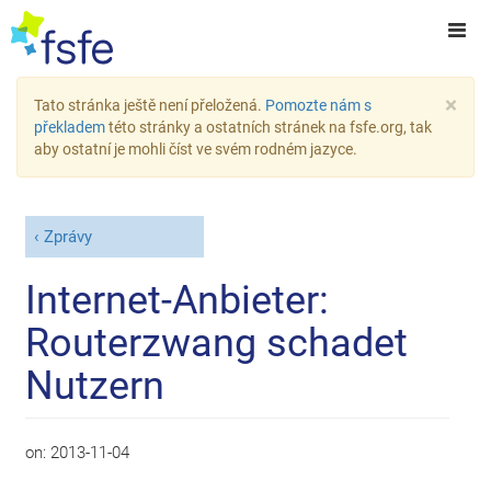
×
Tato stránka ještě není přeložená.
Pomozte nám s
překladem
této stránky a ostatních stránek na fsfe.org, tak
aby ostatní je mohli číst ve svém rodném jazyce.
Zprávy
Internet-Anbieter:
Routerzwang schadet
Nutzern
on:
2013-11-04