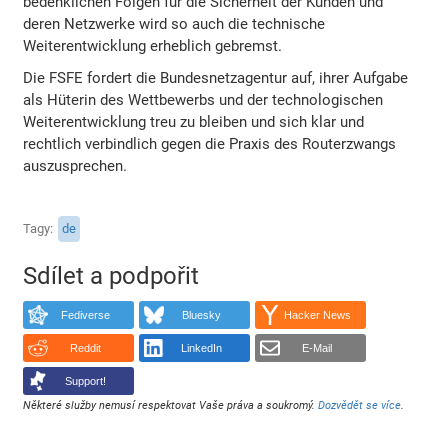
bedenklichen Folgen für die Sicherheit der Kunden und
deren Netzwerke wird so auch die technische
Weiterentwicklung erheblich gebremst.
Die FSFE fordert die Bundesnetzagentur auf, ihrer Aufgabe
als Hüterin des Wettbewerbs und der technologischen
Weiterentwicklung treu zu bleiben und sich klar und
rechtlich verbindlich gegen die Praxis des Routerzwangs
auszusprechen.
Tagy
de
Sdílet a podpořit
Fediverse
Bluesky
Hacker News
Reddit
LinkedIn
E-Mail
Support!
Některé služby nemusí respektovat Vaše práva a soukromý.
Dozvědět se více
.