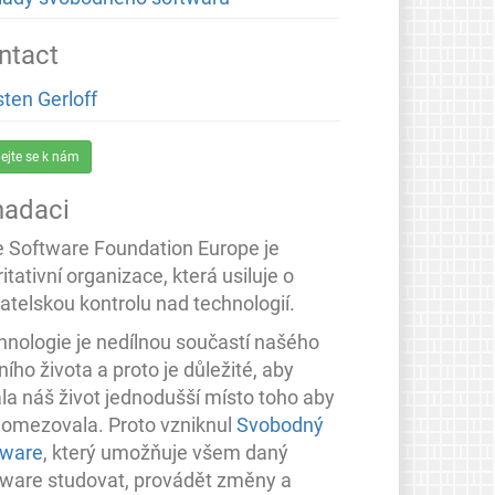
ntact
sten Gerloff
dejte se k nám
nadaci
e Software Foundation Europe je
itativní organizace, která usiluje o
atelskou kontrolu nad technologií.
hnologie je nedílnou součastí našého
ího života a proto je důležité, aby
ala náš život jednodušší místo toho aby
 omezovala. Proto vzniknul
Svobodný
tware
, který umožňuje všem daný
tware studovat, provádět změny a