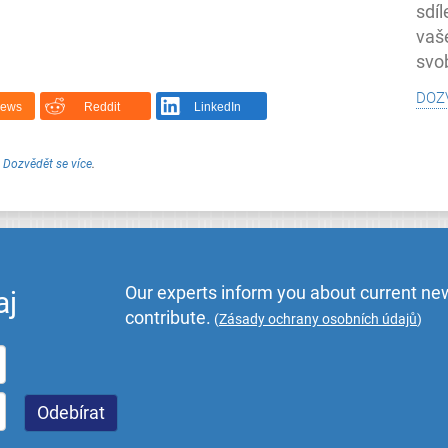
sdí
vaš
svo
doz
News
Reddit
LinkedIn
.
Dozvědět se více
.
Our experts inform you about current new
aj
contribute.
(
Zásady ochrany osobních údajů
)