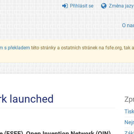
Přihlásit se
Změna jazy
O na
m s překladem
této stránky a ostatních stránek na fsfe.org, tak
rk launched
Zp
Tis
Nej
 (FSFE), Open Invention Network (OIN),
Zák