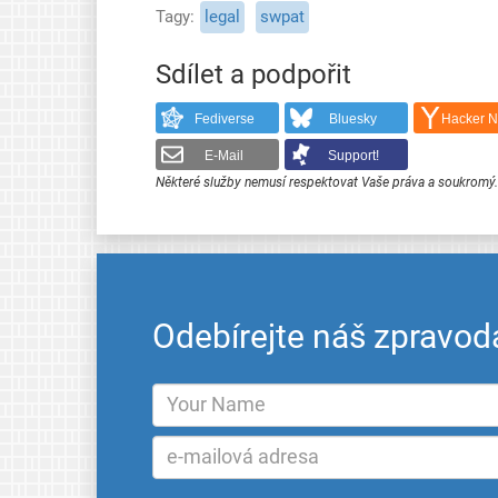
Tagy
legal
swpat
Sdílet a podpořit
Fediverse
Bluesky
Hacker 
E-Mail
Support!
Některé služby nemusí respektovat Vaše práva a soukromý
Odebírejte náš zpravod