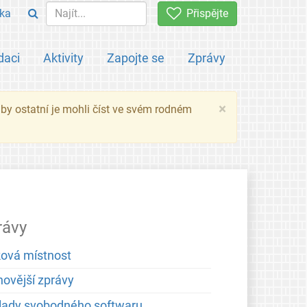
ka
Přispějte
daci
Aktivity
Zapojte se
Zprávy
×
 aby ostatní je mohli číst ve svém rodném
rávy
ková místnost
novější zprávy
lady svobodného softwaru