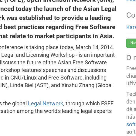
ced today the launch of the Asian Legal
Co
k was established to provide a leading
 best practices regarding Free Software
Kar
that relate to market participants in Asia.
Při
nference is taking place today, March 14, 2014.
an Legal and Licensing Workshop - is an important
O 
iscuss the future of the Asian Free Software
Fre
workshop features speeches and discussions
char
ed in GNU/Linux and Free Software, including
uživ
OIN), Linda Biel (AST), and Xinzhu Zhang (Global
Tec
denn
 the global
Legal Network
, through which FSFE
děl
rsation among the world's leading legal experts
nás
sof
sof