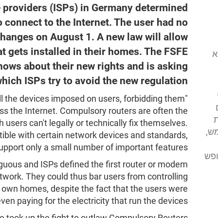
ce providers (ISPs) in Germany determined
o connect to the Internet. The user had no
 changes on August 1. A new law will allow
t gets installed in their homes. The FSFE
י (FSFE) הוא
ows about their new rights and is asking
hich ISPs try to avoid the new regulation.
l the devices imposed on users, forbidding them
ss the Internet. Compulsory routers are often the
ת
h users can't legally or technically fix themselves.
ש,
ible with certain network devices and standards,
 support only a small number of important features.
ופש
guous and ISPs defined the first router or modem
network. They could thus bar users from controlling
ir own homes, despite the fact that the users were
ven paying for the electricity that run the devices.
 took up the fight to outlaw Compulsory Routers