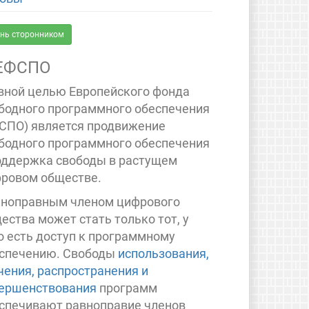
нь сторонником
ЕФСПО
вной целью Европейского фонда
бодного программного обеспечения
СПО) является продвижение
бодного программного обеспечения
оддержка свободы в растущем
ровом обществе.
ноправным членом цифрового
ества может стать только тот, у
о есть доступ к программному
спечению. Свободы
использования,
чения, распространения и
ершенствования
программ
спечивают равноправие членов