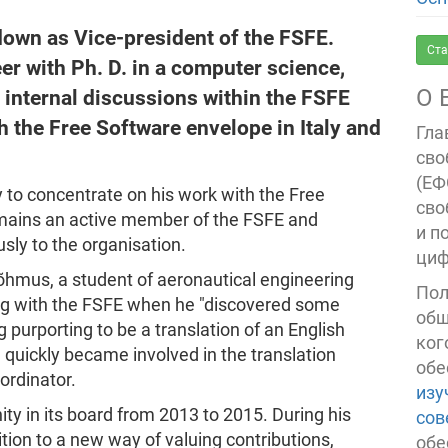
own as Vice-president of the FSFE.
Ста
er with Ph. D. in a computer science,
О 
e internal discussions within the FSFE
h the Free Software envelope in Italy and
Гла
сво
(ЕФ
y to concentrate on his work with the Free
сво
emains an active member of the FSFE and
и п
sly to the organisation.
циф
õhmus, a student of aeronautical engineering
Пол
ing with the FSFE when he "discovered some
общ
 purporting to be a translation of an English
ког
He quickly became involved in the translation
обе
oordinator.
изу
y in its board from 2013 to 2015. During his
сов
tion to a new way of valuing contributions,
обе