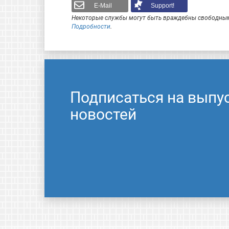
E-Mail
Support!
Некоторые службы могут быть враждебны свободным
Подробности
.
Подписаться на выпу
новостей