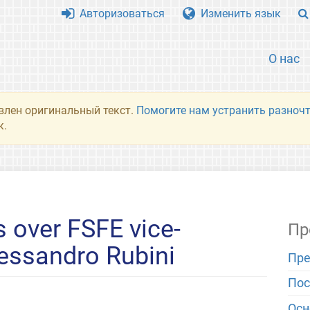
Авторизоваться
Изменить язык
О нас
влен оригинальный текст.
Помогите нам устранить разночт
к.
 over FSFE vice-
Пр
essandro Rubini
Пре
Пос
Ос