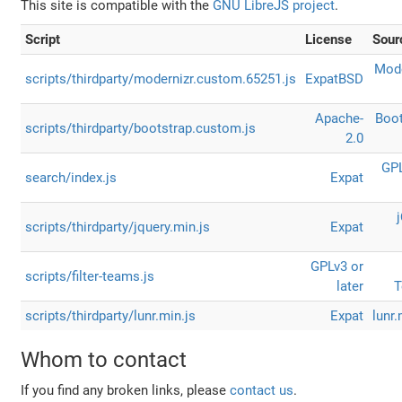
This site is compatible with the
GNU LibreJS project
.
Script
License
Sour
Mode
scripts/thirdparty/modernizr.custom.65251.js
Expat
BSD
Apache-
Boot
scripts/thirdparty/bootstrap.custom.js
2.0
GPL
search/index.js
Expat
scripts/thirdparty/jquery.min.js
Expat
GPLv3 or
scripts/filter-teams.js
later
scripts/thirdparty/lunr.min.js
Expat
lunr.
Whom to contact
If you find any broken links, please
contact us
.