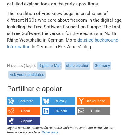
detailed explanations on the party's positions.
The "coalition of Free knowledge" is an alliance of
different NGOs who care about freedom in the digital age,
including the Free Software Foundation Europe. The tool
is Free Software, the version for the elections in North
Rhine-Westphalia in German. More
detailed background-
information
in German in Erik Albers' blog.
Etiquetas (Tags)
Digital-o-Mat
state election
Germany
Ask your candidates
Partilhar e apoiar
Fediverse
Bluesky
Hacker News
Reddit
LinkedIn
E-Mail
Support!
Alguns serviços podem não respeitar Software Livre e ser intrusivos em
termos de privacidade.
Saber mais
.