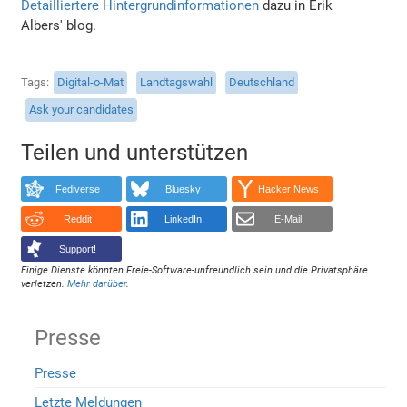
Detailliertere Hintergrundinformationen
dazu in Erik
Albers' blog.
Tags
Digital-o-Mat
Landtagswahl
Deutschland
Ask your candidates
Teilen und unterstützen
Fediverse
Bluesky
Hacker News
Reddit
LinkedIn
E-Mail
Support!
Einige Dienste könnten Freie-Software-unfreundlich sein und die Privatsphäre
verletzen.
Mehr darüber
.
Presse
Presse
Letzte Meldungen