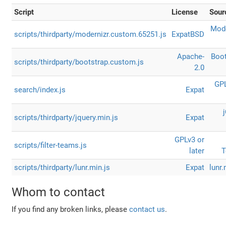
Script
License
Sour
Mode
scripts/thirdparty/modernizr.custom.65251.js
Expat
BSD
Apache-
Boot
scripts/thirdparty/bootstrap.custom.js
2.0
GPL
search/index.js
Expat
scripts/thirdparty/jquery.min.js
Expat
GPLv3 or
scripts/filter-teams.js
later
scripts/thirdparty/lunr.min.js
Expat
lunr.
Whom to contact
If you find any broken links, please
contact us
.