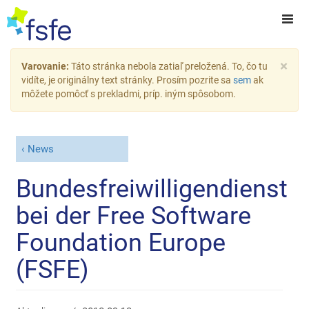
×
Varovanie:
Táto stránka nebola zatiaľ preložená. To, čo tu
vidíte, je originálny text stránky. Prosím pozrite sa
sem
ak
môžete pomôcť s prekladmi, príp. iným spôsobom.
News
Bundesfreiwilligendienst
bei der Free Software
Foundation Europe
(FSFE)