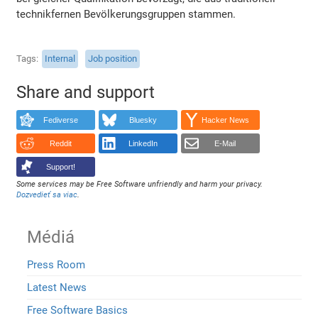
technikfernen Bevölkerungsgruppen stammen.
Tags
Internal
Job position
Share and support
Fediverse
Bluesky
Hacker News
Reddit
LinkedIn
E-Mail
Support!
Some services may be Free Software unfriendly and harm your privacy.
Dozvedieť sa viac
.
Médiá
Press Room
Latest News
Free Software Basics