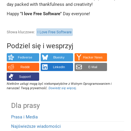
day packed with thankfulness and creativity!
Happy
"I love Free Software"
Day everyone!
Słowa kluczowe
I Love Free Software
Podziel się i wesprzyj
Fediverse
Bluesky
Hacker News
Reddit
LinkedIn
E-Mail
Support!
Niektóre usługi mogą być niekompatybilne z Wolnym Oprogramowaniem i
naruszać Twoją prywatność.
Dowiedz się więcej
.
Dla prasy
Prasa i Media
Najświeższe wiadomości