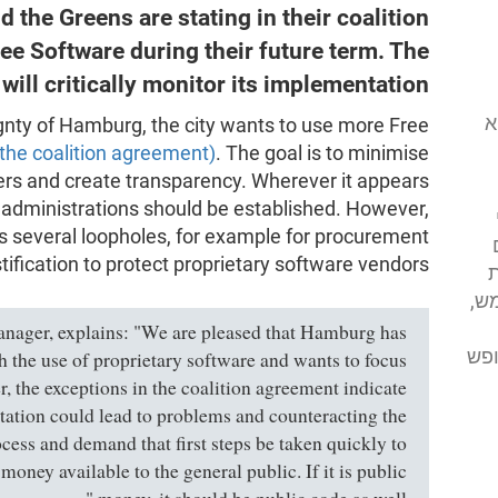
 the Greens are stating in their coalition
e Software during their future term. The
ill critically monitor its implementation.
י (FSFE) הוא
eignty of Hamburg, the city wants to use more Free
 the coalition agreement)
. The goal is to minimise
ers and create transparency. Wherever it appears
 administrations should be established. However,
s several loopholes, for example for procurement
tification to protect proprietary software vendors.
ת
ש,
nager, explains: "We are pleased that Hamburg has
ופש
 the use of proprietary software and wants to focus
, the exceptions in the coalition agreement indicate
ntation could lead to problems and counteracting the
ocess and demand that first steps be taken quickly to
ney available to the general public. If it is public