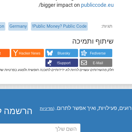
/
bigger impact on
publiccode.eu
תגיות
Public Money? Public Code!
Germany
ion
שיתוף ותמיכה
t
Hacker News
Bluesky
Fediverse
Support!
E-Mail
חלק מהשירותים עשויים להיות לא ידידותיים לתוכנה חופשית ולפגוע בפרטיות של
עים, פעילויות, ואיך אפשר לתרום.
הרשמה לע
(
מדיניות