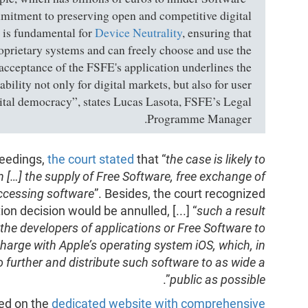
mitment to preserving open and competitive digital
 is fundamental for
Device Neutrality
, ensuring that
roprietary systems and can freely choose and use the
 acceptance of the FSFE's application underlines the
ility not only for digital markets, but also for user
gital democracy”, states Lucas Lasota, FSFE’s Legal
Programme Manager.
ceedings,
the court stated
that “
the case is likely to
n […] the supply of Free Software, free exchange of
ccessing software
”. Besides, the court recognized
on decision would be annulled, [...] “
such a result
 the developers of applications or Free Software to
charge with Apple’s operating system iOS, which, in
 to further and distribute such software to as wide a
”.
public as possible
ted on the
dedicated website with comprehensive