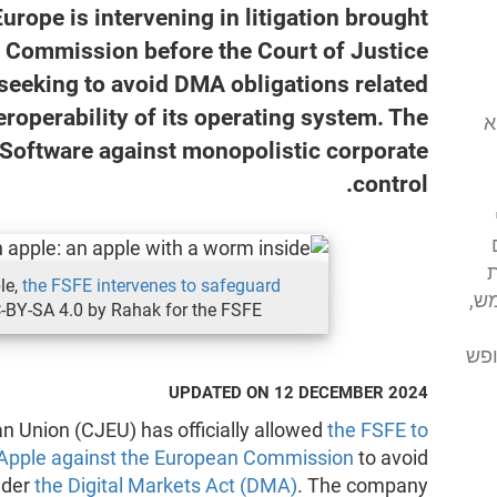
rope is intervening in litigation brought
 Commission before the Court of Justice
 seeking to avoid DMA obligations related
teroperability of its operating system. The
י (FSFE) הוא
 Software against monopolistic corporate
control.
ת
le,
the FSFE intervenes to safeguard
ש,
C-BY-SA 4.0 by Rahak for the FSFE
ופש
UPDATED ON 12 DECEMBER 2024
an Union (CJEU) has officially allowed
the FSFE to
by Apple against the European Commission
to avoid
nder
the Digital Markets Act (DMA)
. The company