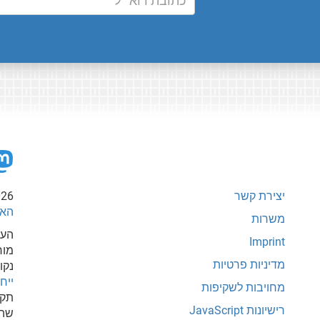
יצירת קשר
026
האי
משרות
העת
Imprint
מור
מדיניות פרטיות
נקו
ייחוס-
מחויבות לשקיפות
תקש
רישיונות JavaScript
שהי