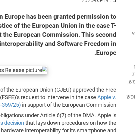
ב־:
2026-05-19
n Europe has been granted permission to
stice of the European Union in the case T-
י (FSFE) הוא
st the European Commission. This second
 interoperability and Software Freedom in
Europe.
ת
ש,
e of the European Union (CJEU) approved the Free
ופש
FSFE)’s request to intervene in the case
Apple v.
-359/25)
in support of the European Commission.
bligations under Article 6(7) of the DMA. Apple is
s decision
that lays down procedures on how the
ardware interoperability for its smartphone and