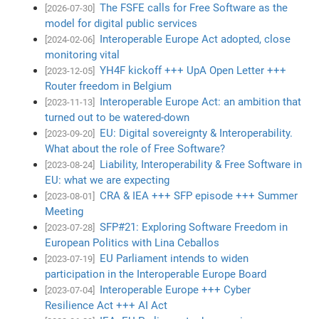
The FSFE calls for Free Software as the
[2026-07-30]
model for digital public services
Interoperable Europe Act adopted, close
[2024-02-06]
monitoring vital
YH4F kickoff +++ UpA Open Letter +++
[2023-12-05]
Router freedom in Belgium
Interoperable Europe Act: an ambition that
[2023-11-13]
turned out to be watered-down
EU: Digital sovereignty & Interoperability.
[2023-09-20]
What about the role of Free Software?
Liability, Interoperability & Free Software in
[2023-08-24]
EU: what we are expecting
CRA & IEA +++ SFP episode +++ Summer
[2023-08-01]
Meeting
SFP#21: Exploring Software Freedom in
[2023-07-28]
European Politics with Lina Ceballos
EU Parliament intends to widen
[2023-07-19]
participation in the Interoperable Europe Board
Interoperable Europe +++ Cyber
[2023-07-04]
Resilience Act +++ AI Act