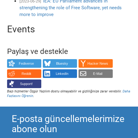
IEA: EU Parliament advances in
[2023-06-29]
strengthening the role of Free Software, yet needs
more to improve
Events
Paylaş ve destekle
Fediverse
Bluesky
Hacker News
Reddit
LinkedIn
E-Mail
Support!
Bazı hizmetler Özgür Yazılım dostu olmayabilir ve gizliliğinize zarar verebilir.
Daha
Fazlasını Öğrenin
.
E-posta güncellemelerimize
abone olun