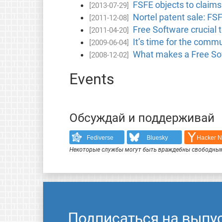
FSFE objects to claims 
[2013-07-29]
Nortel patent sale: FS
[2011-12-08]
Free Software crucial t
[2011-04-20]
It’s time for the commu
[2009-06-04]
What makes a Free S
[2008-12-02]
Events
Обсуждай и поддерживай
Fediverse
Bluesky
Hacker 
Некоторые службы могут быть враждебны свободным
Подписаться на выпу