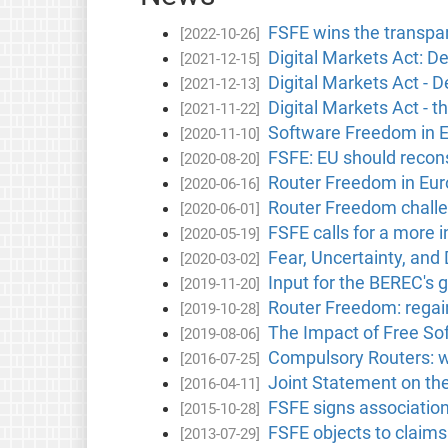
FSFE wins the transpa
[2022-10-26]
Digital Markets Act: De
[2021-12-15]
Digital Markets Act - D
[2021-12-13]
Digital Markets Act - t
[2021-11-22]
Software Freedom in 
[2020-11-10]
FSFE: EU should reconsi
[2020-08-20]
Router Freedom in Eu
[2020-06-16]
Router Freedom chall
[2020-06-01]
FSFE calls for a more 
[2020-05-19]
Fear, Uncertainty, and
[2020-03-02]
Input for the BEREC's 
[2019-11-20]
Router Freedom: regain
[2019-10-28]
The Impact of Free Sof
[2019-08-06]
Compulsory Routers: w
[2016-07-25]
Joint Statement on th
[2016-04-11]
FSFE signs association 
[2015-10-28]
FSFE objects to claims 
[2013-07-29]