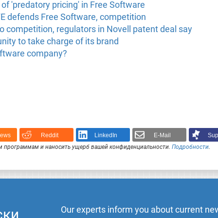
of 'predatory pricing' in Free Software
FE defends Free Software, competition
o competition, regulators in Novell patent deal say
nity to take charge of its brand
oftware company?
News
Reddit
LinkedIn
E-Mail
Sup
 программам и наносить ущерб вашей конфиденциальности.
Подробности
.
Our experts inform you about current new
ски