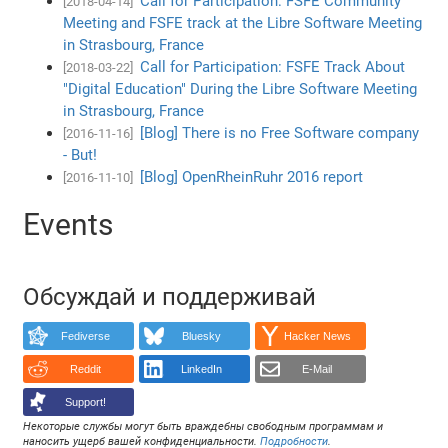
Call for Participation: FSFE Community
[2018-04-14]
Meeting and FSFE track at the Libre Software Meeting
in Strasbourg, France
Call for Participation: FSFE Track About
[2018-03-22]
"Digital Education" During the Libre Software Meeting
in Strasbourg, France
[Blog] There is no Free Software company
[2016-11-16]
- But!
[Blog] OpenRheinRuhr 2016 report
[2016-11-10]
Events
Обсуждай и поддерживай
Fediverse
Bluesky
Hacker News
Reddit
LinkedIn
E-Mail
Support!
Некоторые службы могут быть враждебны свободным программам и
наносить ущерб вашей конфиденциальности.
Подробности
.