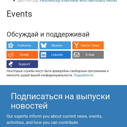
Fellowship Interview with Bernhard Reiter
[2011-07-23]
Events
Обсуждай и поддерживай
Fediverse
Bluesky
Hacker News
Reddit
LinkedIn
E-Mail
Support!
Некоторые службы могут быть враждебны свободным программам и
наносить ущерб вашей конфиденциальности.
Подробности
.
Подписаться на выпуски
новостей
Our experts inform you about current news, events,
activities, and how you can contribute.