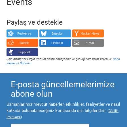
Events
Paylaş ve destekle
Fediverse
Bluesky
Hacker News
Reddit
LinkedIn
E-Mail
Support!
Bazı hizmetler Özgür Yazılım dostu olmayabilir ve gizliliğinize zarar verebilir.
Daha
Fazlasını Öğrenin
.
E-posta güncellemelerimize
abone olun
Uzmanlarımız mevcut haberler, etkinlikler, faaliyetler ve nasıl
katkıda bulunabileceğiniz konusunda sizi bilgilendirir.
(
Gizlilik
Politikası
)