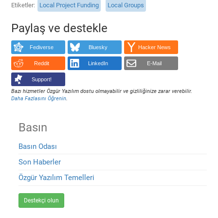
Etiketler
Local Project Funding
Local Groups
Paylaş ve destekle
Fediverse
Bluesky
Hacker News
Reddit
LinkedIn
E-Mail
Support!
Bazı hizmetler Özgür Yazılım dostu olmayabilir ve gizliliğinize zarar verebilir.
Daha Fazlasını Öğrenin
.
Basın
Basın Odası
Son Haberler
Özgür Yazılım Temelleri
Destekçi olun