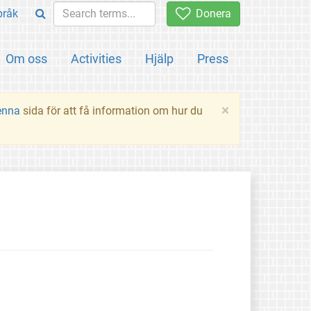
pråk
Donera
Om oss
Activities
Hjälp
Press
×
enna
sida för att få information om hur du