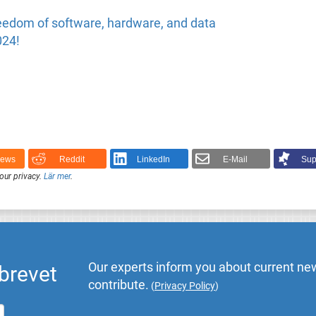
edom of software, hardware, and data
024!
News
Reddit
LinkedIn
E-Mail
Sup
our privacy.
Lär mer
.
Our experts inform you about current new
brevet
contribute.
(
Privacy Policy
)