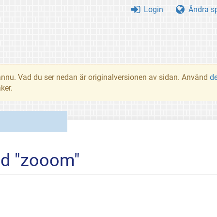
Login
Ändra s
t ännu. Vad du ser nedan är originalversionen av sidan. Använd
d
ker.
ed "zooom"