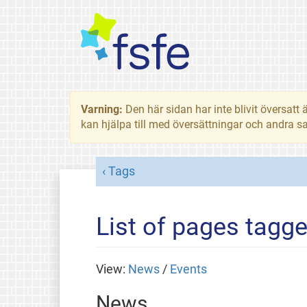
Varning:
Den här sidan har inte blivit översat
kan hjälpa till med översättningar och andra sa
Tags
List of pages tagg
View:
News
/
Events
News