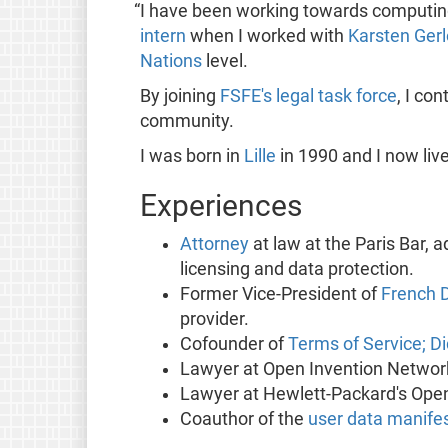
“I have been working towards computing
intern
when I worked with
Karsten Gerl
Nations
level.
By joining
FSFE's legal task force
, I co
community.
I was born in
Lille
in 1990 and I now live
Experiences
Attorney
at law at the Paris Bar, 
licensing and data protection.
Former Vice-President of
French 
provider.
Cofounder of
Terms of Service; Di
Lawyer at Open Invention Networ
Lawyer at Hewlett-Packard's Ope
Coauthor of the
user data manife