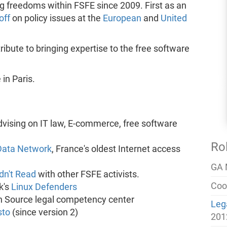
 freedoms within FSFE since 2009. First as an
off
on policy issues at the
European
and
United
ntribute to bringing expertise to the free software
 in Paris.
advising on IT law, E-commerce, free software
Ro
Data Network
, France's oldest Internet access
GA
dn't Read
with other FSFE activists.
Coo
k's
Linux Defenders
n Source legal competency center
Leg
sto
(since version 2)
201