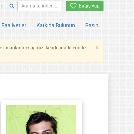
ir
Bağış yap
Faaliyetler
Katkıda Bulunun
Basın
×
ce insanlar mesajımızı kendi anadillerinde