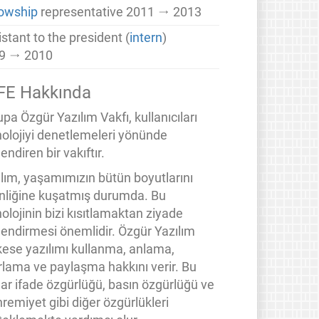
lowship
representative
2011 → 2013
stant to the president (
intern
)
9 → 2010
FE Hakkında
pa Özgür Yazılım Vakfı, kullanıcıları
nolojiyi denetlemeleri yönünde
endiren bir vakıftır.
ılım, yaşamımızın bütün boyutlarını
inliğine kuşatmış durumda. Bu
olojinin bizi kısıtlamaktan ziyade
lendirmesi önemlidir. Özgür Yazılım
kese yazılımı kullanma, anlama,
rlama ve paylaşma hakkını verir. Bu
lar ifade özgürlüğü, basın özgürlüğü ve
remiyet gibi diğer özgürlükleri