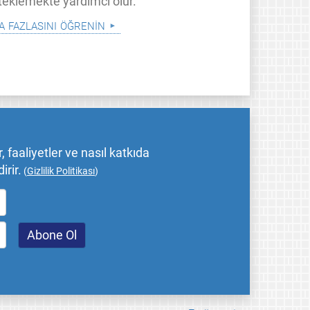
teklemekte yardımcı olur.
a fazlasını öğrenin
 faaliyetler ve nasıl katkıda
irir.
(
Gizlilik Politikası
)