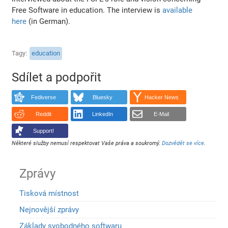
Free Software in education. The interview is
available
here
(in German).
Tagy
education
Sdílet a podpořit
Fediverse
Bluesky
Hacker News
Reddit
LinkedIn
E-Mail
Support!
Některé služby nemusí respektovat Vaše práva a soukromý.
Dozvědět se více
.
Zprávy
Tisková místnost
Nejnovější zprávy
Základy svobodného softwaru