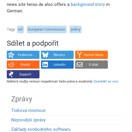
news site heise.de also offers a
background story
in
German.
Tagy
eif
European Commission
policy
Sdílet a podpořit
Fediverse
Bluesky
Hacker News
Reddit
LinkedIn
E-Mail
Support!
Některé služby nemusí respektovat Vaše práva a soukromý.
Dozvědět se více
.
Zprávy
Tisková místnost
Nejnovější zprávy
Základy svobodného softwaru