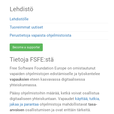
Lehdistö
Lehdistölle
Tuoreimmat uutiset
Perustietoja vapaista ohjelmistoista
Become a supporter
Tietoja FSFE:stä
Free Software Foundation Europe on omistautunut
vapaiden ohjelmistojen edistämiselle ja työskentelee
vapauksien
eteen kasvavassa digitaalisessa
yhteiskunnassa.
Pääsy ohjelmistoihin määrää, ketkä voivat osallistua
digitaaliseen yhteiskuntaan. Vapaudet
käyttää, tutkia,
jakaa ja parantaa
ohjelmistoja mahdollistavat
tasa-
arvoisen
osallistumisen ja ovat erittäin tärkeitä.