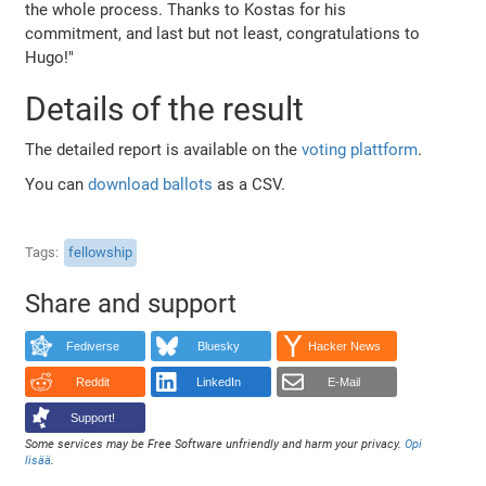
the whole process. Thanks to Kostas for his
commitment, and last but not least, congratulations to
Hugo!"
Details of the result
The detailed report is available on the
voting plattform
.
You can
download ballots
as a CSV.
Tags
fellowship
Share and support
Fediverse
Bluesky
Hacker News
Reddit
LinkedIn
E-Mail
Support!
Some services may be Free Software unfriendly and harm your privacy.
Opi
lisää
.