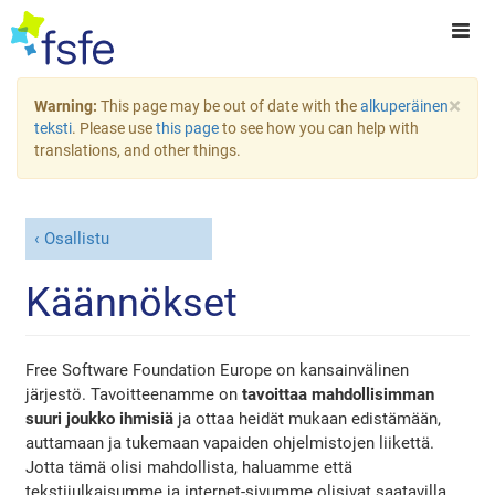
×
Warning:
This page may be out of date with the
alkuperäinen
teksti
. Please use
this page
to see how you can help with
translations, and other things.
Osallistu
Käännökset
Free Software Foundation Europe on kansainvälinen
järjestö. Tavoitteenamme on
tavoittaa mahdollisimman
suuri joukko ihmisiä
ja ottaa heidät mukaan edistämään,
auttamaan ja tukemaan vapaiden ohjelmistojen liikettä.
Jotta tämä olisi mahdollista, haluamme että
tekstijulkaisumme ja internet-sivumme olisivat saatavilla