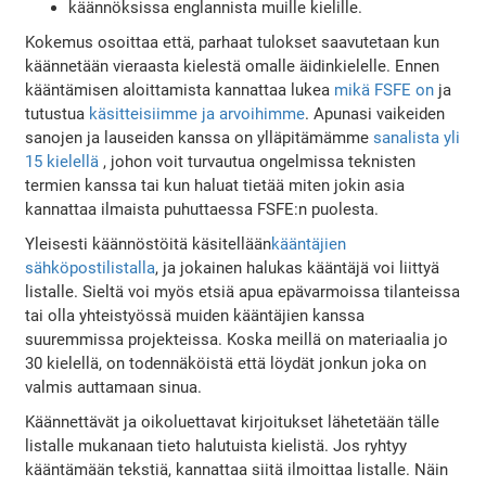
käännöksissa englannista muille kielille.
Kokemus osoittaa että, parhaat tulokset saavutetaan kun
käännetään vieraasta kielestä omalle äidinkielelle. Ennen
kääntämisen aloittamista kannattaa lukea
mikä FSFE on
ja
tutustua
käsitteisiimme ja arvoihimme
. Apunasi vaikeiden
sanojen ja lauseiden kanssa on ylläpitämämme
sanalista yli
15 kielellä
, johon voit turvautua ongelmissa teknisten
termien kanssa tai kun haluat tietää miten jokin asia
kannattaa ilmaista puhuttaessa FSFE:n puolesta.
Yleisesti käännöstöitä käsitellään
kääntäjien
sähköpostilistalla
, ja jokainen halukas kääntäjä voi liittyä
listalle. Sieltä voi myös etsiä apua epävarmoissa tilanteissa
tai olla yhteistyössä muiden kääntäjien kanssa
suuremmissa projekteissa. Koska meillä on materiaalia jo
30 kielellä, on todennäköistä että löydät jonkun joka on
valmis auttamaan sinua.
Käännettävät ja oikoluettavat kirjoitukset lähetetään tälle
listalle mukanaan tieto halutuista kielistä. Jos ryhtyy
kääntämään tekstiä, kannattaa siitä ilmoittaa listalle. Näin