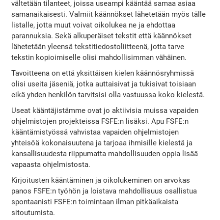
vältetään tilanteet, joissa useampi kääntää samaa asiaa
samanaikaisesti. Valmiit käännökset lähetetään myös tälle
listalle, jotta muut voivat oikolukea ne ja ehdottaa
parannuksia. Sekä alkuperäiset tekstit että käännökset
lähetetään yleensä tekstitiedostoliitteenä, jotta tarve
tekstin kopioimiselle olisi mahdollisimman vähäinen.
Tavoitteena on että yksittäisen kielen käännösryhmissä
olisi useita jäseniä, jotka auttaisivat ja tukisivat toisiaan
eikä yhden henkilön tarvitsisi olla vastuussa koko kielestä.
Useat kääntäjistämme ovat jo aktiivisia muissa vapaiden
ohjelmistojen projekteissa FSFE:n lisäksi. Apu FSFE:n
kääntämistyössä vahvistaa vapaiden ohjelmistojen
yhteisöä kokonaisuutena ja tarjoaa ihmisille kielestä ja
kansallisuudesta riippumatta mahdollisuuden oppia lisää
vapaasta ohjelmistosta.
Kirjoitusten kääntäminen ja oikolukeminen on arvokas
panos FSFE:n työhön ja loistava mahdollisuus osallistua
spontaanisti FSFE:n toimintaan ilman pitkäaikaista
sitoutumista.