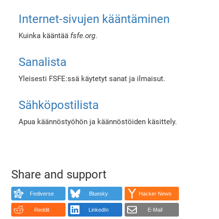
Internet-sivujen kääntäminen
Kuinka kääntää
fsfe.org
.
Sanalista
Yleisesti FSFE:ssä käytetyt sanat ja ilmaisut.
Sähköpostilista
Apua käännöstyöhön ja käännöstöiden käsittely.
Share and support
Fediverse
Bluesky
Hacker News
Reddit
LinkedIn
E-Mail