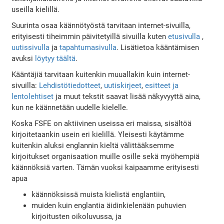
useilla kielillä.
Suurinta osaa käännötyöstä tarvitaan internet-sivuilla,
erityisesti tiheimmin päivitetyillä sivuilla kuten
etusivulla
,
uutissivulla
ja
tapahtumasivulla
. Lisätietoa kääntämisen
avuksi
löytyy täältä
.
Kääntäjiä tarvitaan kuitenkin muuallakin kuin internet-
sivuilla:
Lehdistötiedotteet
,
uutiskirjeet
,
esitteet ja
lentolehtiset
ja muut tekstit saavat lisää näkyvyyttä aina,
kun ne käännetään uudelle kielelle.
Koska FSFE on aktiivinen useissa eri maissa, sisältöä
kirjoitetaankin usein eri kielillä. Yleisesti käytämme
kuitenkin aluksi englannin kieltä välittääksemme
kirjoitukset organisaation muille osille sekä myöhempiä
käännöksiä varten. Tämän vuoksi kaipaamme erityisesti
apua
käännöksissä muista kielistä englantiin,
muiden kuin englantia äidinkielenään puhuvien
kirjoitusten oikoluvussa, ja