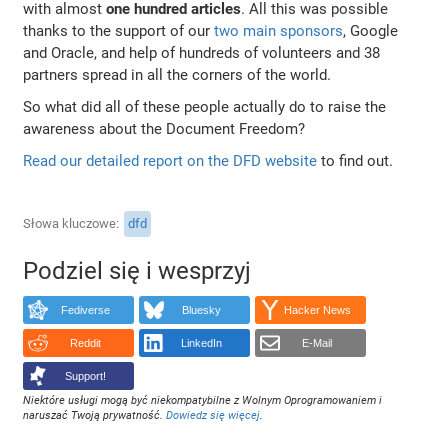
with almost
one hundred articles
. All this was possible
thanks to the support of our
two main sponsors
, Google
and Oracle, and help of hundreds of volunteers and 38
partners spread in all the corners of the world.
So what did all of these people actually do to raise the
awareness about the Document Freedom?
Read our detailed report on the DFD website
to find out.
Słowa kluczowe
dfd
Podziel się i wesprzyj
Fediverse
Bluesky
Hacker News
Reddit
LinkedIn
E-Mail
Support!
Niektóre usługi mogą być niekompatybilne z Wolnym Oprogramowaniem i
naruszać Twoją prywatność.
Dowiedz się więcej
.