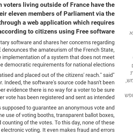
 voters living outside of France have the
heir eleven members of Parliament via the
 through a web application which requires
 according to citizens using Free software.
י (FSFE) הוא
etary software and shares her concerns regarding
SFE denounces the amateurism of the French State,
 implementation of a system that does not meet
he democratic requirements for national elections.
ת
atised and placed out of the citizens' reach." said
ש,
. Indeed, the software's source code hasn't been
er evidence there is no way for a voter to be sure
ופש
her vote has been registered and sent as intended.
 is supposed to guarantee an anonymous vote and
the use of voting booths, transparent ballot boxes,
d counting of the votes. To this day, none of these
electronic voting. It even makes fraud and errors