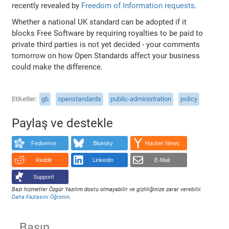
recently revealed by
Freedom of Information requests
.
Whether a national UK standard can be adopted if it
blocks Free Software by requiring royalties to be paid to
private third parties is not yet decided - your comments
tomorrow on how Open Standards affect your business
could make the difference.
Etiketler
gb
openstandards
public-administration
policy
Paylaş ve destekle
Fediverse
Bluesky
Hacker News
Reddit
LinkedIn
E-Mail
Support!
Bazı hizmetler Özgür Yazılım dostu olmayabilir ve gizliliğinize zarar verebilir.
Daha Fazlasını Öğrenin
.
Basın