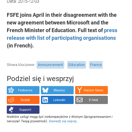
Data:
2015-12-03
FSFE joins April in their disagreement with the
new agreement between Microsoft and the
French Minister of Education. Full text of
press
release with list of participating organisations
(in French).
Słowa kluczowe
Announcement
Education
France
Podziel się i wesprzyj
Fediverse
Bluesky
Hacker News
Reddit
LinkedIn
E-Mail
Support!
Niektóre usługi mogą być niekompatybilne z Wolnym Oprogramowaniem i
naruszać Twoją prywatność.
Dowiedz się więcej
.