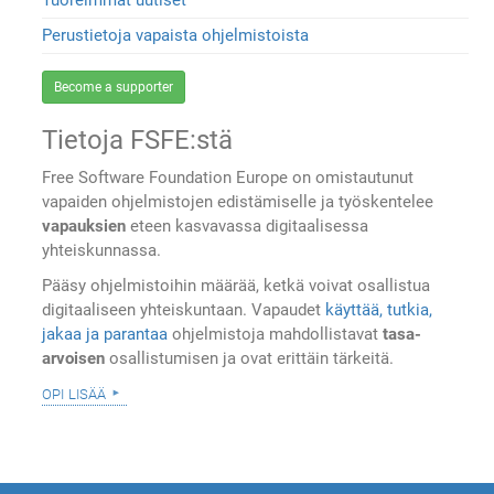
Tuoreimmat uutiset
Perustietoja vapaista ohjelmistoista
Become a supporter
Tietoja FSFE:stä
Free Software Foundation Europe on omistautunut
vapaiden ohjelmistojen edistämiselle ja työskentelee
vapauksien
eteen kasvavassa digitaalisessa
yhteiskunnassa.
Pääsy ohjelmistoihin määrää, ketkä voivat osallistua
digitaaliseen yhteiskuntaan. Vapaudet
käyttää, tutkia,
jakaa ja parantaa
ohjelmistoja mahdollistavat
tasa-
arvoisen
osallistumisen ja ovat erittäin tärkeitä.
opi lisää