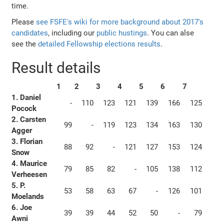
time.
Please
see FSFE's wiki for more background about 2017's
candidates
, including our
public hustings
. You can alse
see the
detailed Fellowship elections results
.
Result details
1
2
3
4
5
6
7
1. Daniel
-
110
123
121
139
166
125
Pocock
2. Carsten
99
-
119
123
134
163
130
Agger
3. Florian
88
92
-
121
127
153
124
Snow
4. Maurice
79
85
82
-
105
138
112
Verheesen
5. P.
53
58
63
67
-
126
101
Moelands
6. Joe
39
39
44
52
50
-
79
Awni