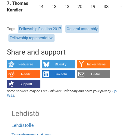
7. Thomas
14
13
13
20
19
38
-
Kandler
Tags
Fellowship Election 2017
General Assembly
Fellowship representative
Share and support
Fediverse
Bluesky
Hacker News
Reddit
LinkedIn
E-Mail
Support!
Some services may be Free Software unfriendly and harm your privacy.
Opi
lisää
.
Lehdistö
Lehdistölle