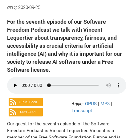
στις:
2020-09-25
For the seventh episode of our Software
Freedom Podcast we talk with Vincent
Lequertier about transparency, fairness, and
accessibility as crucial criteria for artificial
intelligence (AI) and why it is important for our
society to release AI software under a Free
Software license.
OPUS Feed
Λήψη
:
OPUS
|
MP3
|
Transcript
MP3 Feed
Our guest for the seventh episode of the Software
Freedom Podcast is Vincent Lequertier. Vincent is a
member of the Free Software Foundation Europe and is