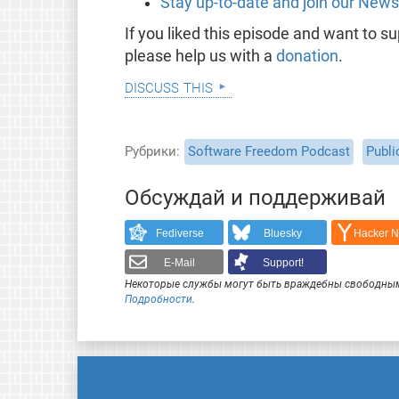
Stay up-to-date and join our News
If you liked this episode and want to 
please help us with a
donation
.
discuss this
Рубрики
Software Freedom Podcast
Publi
Обсуждай и поддерживай
Fediverse
Bluesky
Hacker 
E-Mail
Support!
Некоторые службы могут быть враждебны свободным
Подробности
.