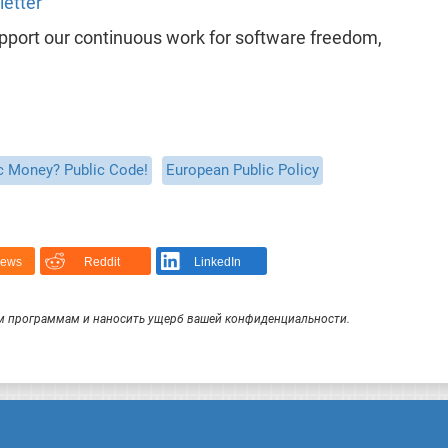
letter
support our continuous work for software freedom,
c Money? Public Code!
European Public Policy
News
Reddit
LinkedIn
 программам и наносить ущерб вашей конфиденциальности.