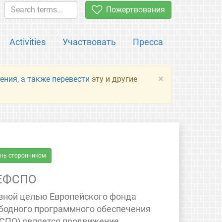
Пожертвования
Activities
Участвовать
Пресса
×
ения, а также перевести
эту и другие
нь сторонником
ЕФСПО
вной целью Европейского фонда
бодного программного обеспечения
СПО) является продвижение