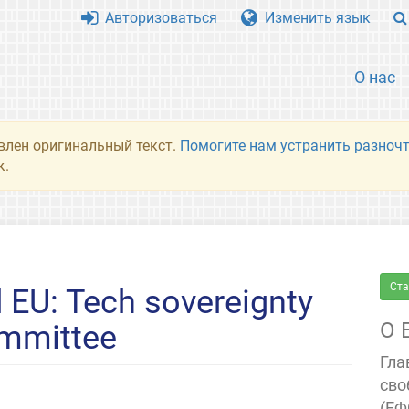
Авторизоваться
Изменить язык
О нас
влен оригинальный текст.
Помогите нам устранить разночт
к.
Ста
 EU: Tech sovereignty
О 
ommittee
Гла
сво
(ЕФ