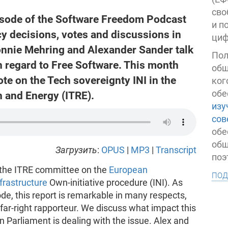
сво
isode of the Software Freedom Podcast
и п
y decisions, votes and discussions in
циф
onnie Mehring and Alexander Sander talk
Пол
in regard to Free Software. This month
общ
te on the Tech sovereignty INI in the
ког
обе
 and Energy (ITRE).
изу
сов
обе
общ
Загрузить
:
OPUS
|
MP3
|
Transcript
поэ
n the ITRE committee on the
European
под
nfrastructure
Own-initiative procedure (INI). As
de, this report is remarkable in many respects,
far-right rapporteur. We discuss what impact this
 Parliament is dealing with the issue. Alex and