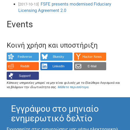
FSFE presents modernised Fiduciary
[2017-10-13]
Licensing Agreement 2.0
Events
Κοινή χρήση και υποστήριξη
Fediverse
Bluesky
Hacker News
Reddit
LinkedIn
E-Mail
Support!
Κάποιες υπηρεσίες μπορεί να μην είναι φιλικές με το Ελεύθερο Λογισμικό και
να βλάψουν την ιδιωτικότητα σας.
Μάθετε περισσότερα
.
Εγγράψου στο μηνιαίο
ενημερωτικό δελτίο
Εγγραφείτε στις ενημερώσεις μας μέσω ηλεκτρονικού