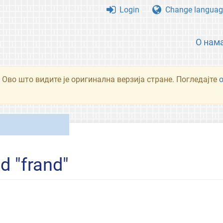
Login
Change languag
О нам
 Ово што видите је оригинална верзија стране. Погледајте
d "frand"