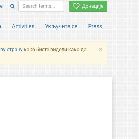
e
Донације
а
Activities
Укључите се
Press
×
ову страну
како бисте видели како да