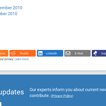
vember 2010
ober 2010
News
Reddit
LinkedIn
E-Mail
Sup
our privacy.
Learn more
.
Our experts inform you about current new
 updates
contribute.
(
Privacy Policy
)