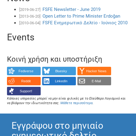
FSFE Newsletter - June 2019
[2019-06-27]
Open Letter to Prime Minister Erdoğan
[2013-06-20]
FSFE Ενημερωτικό Δελτίο - Ιούνιος 2010
[2010-06-04]
Events
Κοινή χρήση και υποστήριξη
Fediverse
Bluesky
Hacker News
Reddit
LinkedIn
E-Mail
Support!
Κάποιες υπηρεσίες μπορεί να μην είναι φιλικές με το Ελεύθερο Λογισμικό και
να βλάψουν την ιδιωτικότητα σας.
Μάθετε περισσότερα
.
Εγγράψου στο μηνιαίο
ενημερωτικό δελτίο