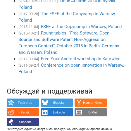
Linux Autumn 2024 in Rybnik,
[2024-10-25T15:00:00Z]
Poland
The FSFE at the Copycamp in Warsaw,
[2017-09-28]
Poland
FSFE at the Copycamp in Warsaw, Poland
[2015-11-04]
Round tables: “Free Software, Open
[2015-10-21]
Source and Software Patent Non-Aggression,
European Context”, October 2015 in Berlin, Germany
and Warsaw, Poland
Free Your Android workshop in Katowice
[2012-09-04]
Conference on open innovation in Warsaw,
[2011-09-27]
Poland
Обсуждай и поддерживай
Fediverse
Bluesky
Hacker News
Reddit
LinkedIn
E-Mail
Support!
Некоторые службы могут быть враждебны свободным программам и