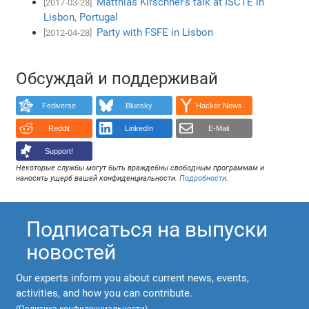
Matthias Kirschner's talk at ISCTE in
[2017-03-28]
Lisbon, Portugal
Party with FSFE in Lisbon
[2012-04-28]
Обсуждай и поддерживай
Fediverse
Bluesky
Hacker News
Reddit
LinkedIn
E-Mail
Support!
Некоторые службы могут быть враждебны свободным программам и
наносить ущерб вашей конфиденциальности.
Подробности
.
Подписаться на выпуски
новостей
Our experts inform you about current news, events,
activities, and how you can contribute.
(
Политика конфиденциальности
)