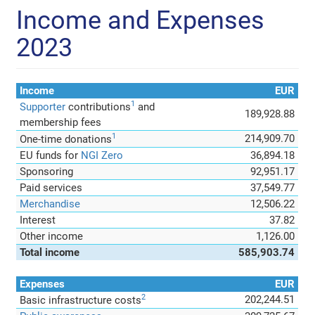
Income and Expenses
2023
Income
EUR
1
Supporter
contributions
and
189,928.88
membership fees
1
214,909.70
One-time donations
EU funds for
NGI Zero
36,894.18
Sponsoring
92,951.17
Paid services
37,549.77
Merchandise
12,506.22
Interest
37.82
Other income
1,126.00
Total income
585,903.74
Expenses
EUR
2
202,244.51
Basic infrastructure costs