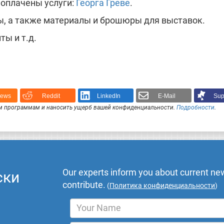
; оплачены услуги:
Георга Греве
.
ары, а также материалы и брошюры для выставок.
ты и т.д.
News
Reddit
LinkedIn
E-Mail
Sup
 программам и наносить ущерб вашей конфиденциальности.
Подробности
.
Our experts inform you about current new
ски
contribute.
(
Политика конфиденциальности
)