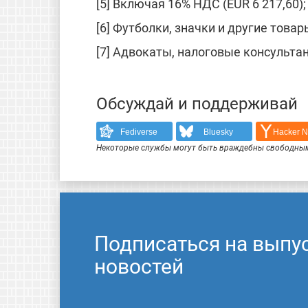
[5] Включая 16% НДС (EUR 6 217,60)
[6] Футболки, значки и другие тов
[7] Адвокаты, налоговые консультан
Обсуждай и поддерживай
Fediverse
Bluesky
Hacker 
Некоторые службы могут быть враждебны свободным
Подписаться на выпу
новостей