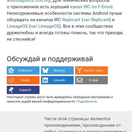
android@lists.fsfe.org
. Для технических вопросов
о приложениях есть хороший
канал IRC по F-Droid
.
Низкоуровневые особенности системы Android лучше
обсуждать на каналах IRC
Replicant
(
чат Replicant
) и
LineageOS
(
чат LineageOS
). Все в этих сообществах
дружелюбны и всегда готовы помочь, так что приходи,
не стесняйся!
Обсуждай и поддерживай
Fediverse
Bluesky
Hacker News
Reddit
LinkedIn
E-Mail
Support!
Некоторые службы могут быть враждебны свободным программам и
наносить ущерб вашей конфиденциальности.
Подробности
.
Части этой страницы являются
произведениями, производными от
работ, созданных и распространяемых