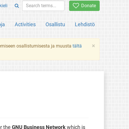
ieli
Donate
oja
Activities
Osallistu
Lehdistö
×
ekemiseen osallistumisesta ja muusta
tältä
or the
GNU Business Network
which is