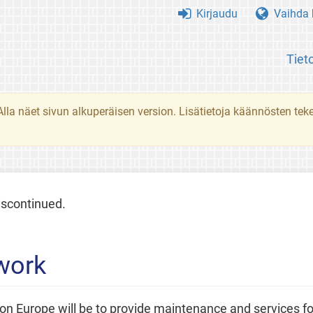
Kirjaudu
Vaihda k
Tiet
. Alla näet sivun alkuperäisen version. Lisätietoja käännösten t
iscontinued.
work
on Europe will be to provide maintenance and services f