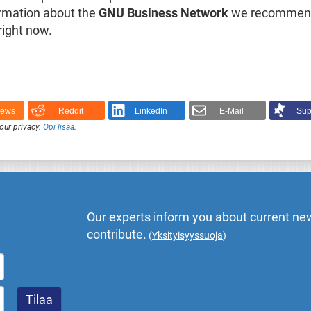
ormation about the
GNU Business Network
we recommend 
 right now.
News
Reddit
LinkedIn
E-Mail
Sup
our privacy.
Opi lisää
.
Our experts inform you about current new
contribute.
(
Yksityisyyssuoja
)