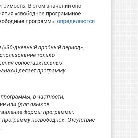
тоимость. В этом значении оно
нятия «свободное программное
 свободные программы
определяются
 («30-дневный пробный период»,
использование только
едения сопоставительных
ранах») делает программу
программы, в частности,
ии или (для языков
тавление формы программы,
т программу несвободной. Отсутствие
.