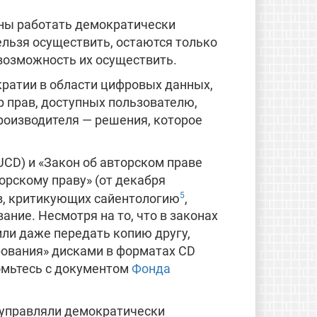
ны работать демократически
ельзя осуществить, остаются только
 возможность их осуществить.
ратии в области цифровых данных,
р прав, доступных пользователю,
роизводителя — решения, которое
CD) и «Закон об авторском праве
орскому праву» (от декабря
5
ов, критикующих сайентологию
,
ание. Несмотря на то, что в законах
ли даже передать копию другу,
рования» дисками в форматах CD
комьтесь с документом
Фонда
 управляли демократически