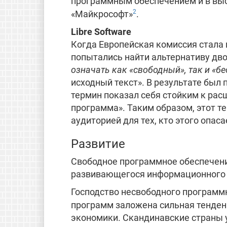
программным обеспечением и в выс
2
«Майкрософт»
.
Libre Software
Когда Европейская комиссия стала
попытались найти альтернативу дв
означать как «свободный», так и «б
исходный текст». В результате был п
термин показал себя стойким к рас
программа». Таким образом, этот 
аудиторией для тех, кто этого опаса
Развитие
Свободное программное обеспечени
развивающегося информационного 
Господство несвободного программн
программ заложена сильная тенден
экономики. Скандинавские страны уж