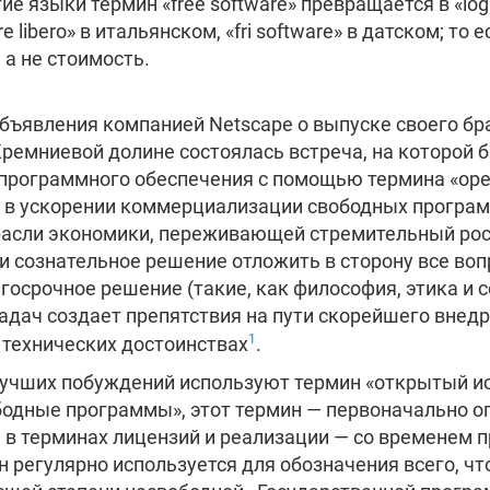
е языки термин «free software» превращается в «logic
re libero» в итальянском, «fri software» в датском; то
а не стоимость.
 объявления компанией Netscape о выпуске своего бр
Кремниевой долине состоялась встреча, на которой
программного обеспечения с помощью термина «ope
ь в ускорении коммерциализации свободных програм
расли экономики, переживающей стремительный рост
и сознательное решение отложить в сторону все во
срочное решение (такие, как философия, этика и с
задач создает препятствия на пути скорейшего внед
1
 технических достоинствах
.
 лучших побуждений используют термин «открытый и
бодные программы», этот термин — первоначально о
», в терминах лицензий и реализации — со временем
н регулярно используется для обозначения всего, ч