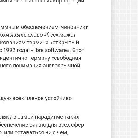
ммой безопасности» корпорации
раммным обеспечением, чиновники
ком языке слово «free» может
лкованиям термина «открытый
992 года: «libre software». Этот
 идентично термину «свободная
рного понимания англоязычной
щую всех членов устойчиво
льку в самой парадигме таких
беспечение важно для всех сфер
 или оставаться ни с чем,