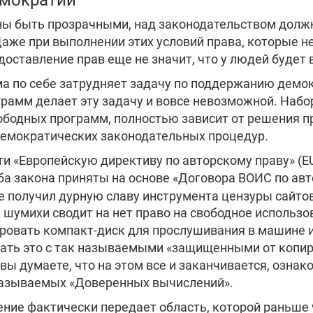
ы быть прозрачными, над законодательством долж
аже при выполнении этих условий права, которые н
доставление прав еще не значит, что у людей будет
а по себе затрудняет задачу по поддержанию демок
рамм делает эту задачу и вовсе невозможной. Набо
вободных программ, полностью зависит от решения п
демократических законодательных процедур.
и «Европейскую директиву по авторскому праву» (EU
а закона приняты на основе «Договора ВОИС по авт
же получил дурную славу инструмента цензуры сайт
шумихи сводит на нет право на свободное использов
ровать компакт-диск для прослушивания в машине и
лать это с так называемыми «защищенными от копи
 вы думаете, что на этом все и заканчивается, озна
называемых «Доверенных вычислений».
ние фактически передает область, которой раньше