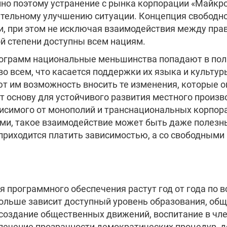
нно поэтому устранение с рынка корпорации «Майкр
чительному улучшению ситуации. Концепция свободн
и, при этом не исключая взаимодействия между пра
й степени доступны всем нациям.
рограмм национальные меньшинства попадают в по
о всем, что касается поддержки их языка и культур
т им возможность вносить те изменения, которые о
основу для устойчивого развития местного произво
исимого от монополий и транснациональных корпора
ми, такое взаимодействие может быть даже полезн
 приходится платить зависимостью, а со свободным
 программного обеспечения растут год от года по в
ольше зависит доступный уровень образования, общ
 создание общественных движений, воспитание в чл
спечение прозрачности демократических процедур, 