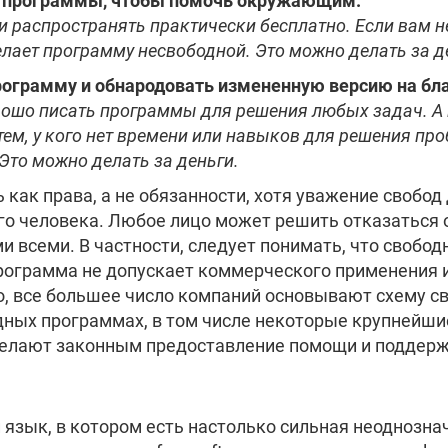
и программы, чтобы помочь окружающим.
 распространять практически бесплатно. Если вам н
делает программу несвободной. Это можно делать за де
ограмму и обнародовать измененную версию на бла
ошо писать программы для решения любых задач. А н
тем, у кого нет времени или навыков для решения пр
Это можно делать за деньги.
 как права, а не обязанности, хотя уважение свобо
го человека. Любое лицо может решить отказаться 
и всеми. В частности, следует понимать, что своб
рограмма не допускает коммерческого применения 
но, все большее число компаний основывают схему с
одных программах, в том числе некоторые крупнейш
лают законным предоставление помощи и поддержки
 язык, в котором есть настолько сильная неоднозн