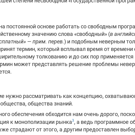
шей степени несвободной «Государственной програ
 на постоянной основе работать со свободным прог
ойственному значению слова «свободный» (
в английс
есплатный» — прим. перев.
) и подобным неверным то
ринят термин, который всплывал время от времени с 1
ширительному толкованию и до сих пор применяется
термин может представлять решение проблемы неве
ется.
е нужно рассматривать как концепцию, охватываю
общества, общества знаний.
ого обеспечения обходится нам очень дорого, поско
3
ция к монополизации рынка
, а ведь программное о
е страдают от этого, а другим предоставлен выбор: