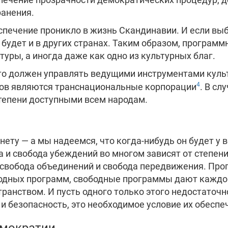
ранения.
спечение проникло в жизнь Скандинавии. И если вы
 будет и в других странах. Таким образом, програм
уры, а иногда даже как одно из культурных благ.
кто должен управлять ведущими инструментами куль
4
ов являются транснациональные корпорации
. В сл
степени доступными всем народам.
ернету — а мы надеемся, что когда-нибудь он будет у
ва и свобода убеждений во многом зависят от степе
к свобода объединений и свобода передвижения. Пр
ободных программ, свободные программы дают каждо
анством. И пусть одного только этого недостаточн
и безопасность, это необходимое условие их обеспе
емократии