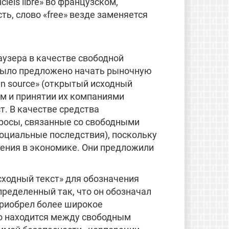
iels libre» во французском,
 есть, слово «free» везде заменяется
аузера в качестве свободной
 было предложено начать рыночную
n source» (открытый исходный
м и принятии их компаниями
. В качестве средства
просы, связанные со свободными
оциальные последствия), поскольку
рения в экономике. Они предложили
сходный текст» для обозначения
пределенный так, что он обозначал
 приобрел более широкое
то находится между свободным