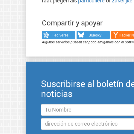
raadplegen als
particuliere
of
zakelijke
Compartir y apoyar
Fediverse
Bluesky
Hacker 
Algunos servicios pueden ser poco amigables con el Softwar
Suscribirse al boletín d
noticias