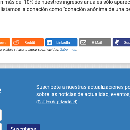
n más del 10% de nuestros ingresos anuales sólo aparecen
tán, listamos la donación como "donación anónima de una p
News
Reddit
LinkedIn
E-Mail
Sup
e Libre y hacer peligrar su privacidad.
Saber más
.
Suscríbete a nuestras actualizaciones p
e
sobre las noticias de actualidad, eventos
(
Política de privacidad
)