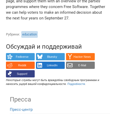
page, and support them with an overview of the parties'
programmes where they concern Free Software. Together
we can help voters to make an informed decision about
the next four years on September 27.
Рубрики
education
Обсуждай и поддерживай
Fediverse
Bluesky
Hacker News
Reddit
LinkedIn
E-Mail
Support!
Некоторые службы могут быть враждебны свободным программам и
наносить ущерб вашей конфиденциальности.
Подробности
.
Пресса
Пресс-центр