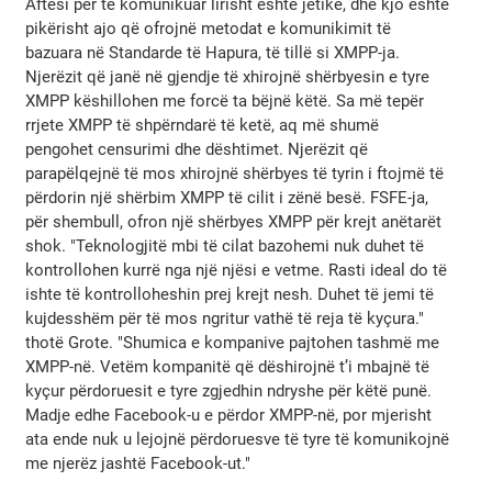
Aftësi për të komunikuar lirisht është jetike, dhe kjo është
pikërisht ajo që ofrojnë metodat e komunikimit të
bazuara në Standarde të Hapura, të tillë si XMPP-ja.
Njerëzit që janë në gjendje të xhirojnë shërbyesin e tyre
XMPP këshillohen me forcë ta bëjnë këtë. Sa më tepër
rrjete XMPP të shpërndarë të ketë, aq më shumë
pengohet censurimi dhe dështimet. Njerëzit që
parapëlqejnë të mos xhirojnë shërbyes të tyrin i ftojmë të
përdorin një shërbim XMPP të cilit i zënë besë. FSFE-ja,
për shembull, ofron një shërbyes XMPP për krejt anëtarët
shok. "Teknologjitë mbi të cilat bazohemi nuk duhet të
kontrollohen kurrë nga një njësi e vetme. Rasti ideal do të
ishte të kontrolloheshin prej krejt nesh. Duhet të jemi të
kujdesshëm për të mos ngritur vathë të reja të kyçura."
thotë Grote. "Shumica e kompanive pajtohen tashmë me
XMPP-në. Vetëm kompanitë që dëshirojnë t’i mbajnë të
kyçur përdoruesit e tyre zgjedhin ndryshe për këtë punë.
Madje edhe Facebook-u e përdor XMPP-në, por mjerisht
ata ende nuk u lejojnë përdoruesve të tyre të komunikojnë
me njerëz jashtë Facebook-ut."