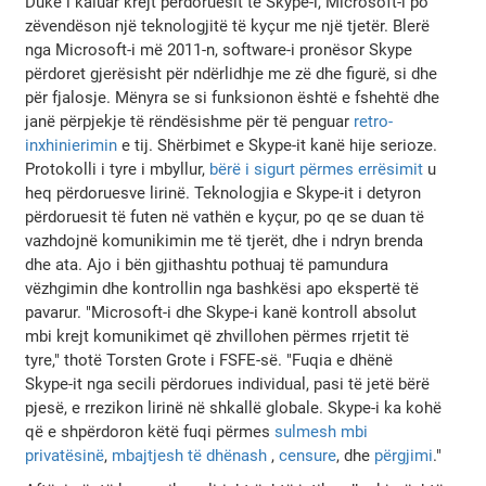
Duke i kaluar krejt përdoruesit te Skype-i, Microsoft-i po
zëvendëson një teknologjitë të kyçur me një tjetër. Blerë
nga Microsoft-i më 2011-n, software-i pronësor Skype
përdoret gjerësisht për ndërlidhje me zë dhe figurë, si dhe
për fjalosje. Mënyra se si funksionon është e fshehtë dhe
janë përpjekje të rëndësishme për të penguar
retro-
inxhinierimin
e tij. Shërbimet e Skype-it kanë hije serioze.
Protokolli i tyre i mbyllur,
bërë i sigurt përmes errësimit
u
heq përdoruesve lirinë. Teknologjia e Skype-it i detyron
përdoruesit të futen në vathën e kyçur, po qe se duan të
vazhdojnë komunikimin me të tjerët, dhe i ndryn brenda
dhe ata. Ajo i bën gjithashtu pothuaj të pamundura
vëzhgimin dhe kontrollin nga bashkësi apo ekspertë të
pavarur. "Microsoft-i dhe Skype-i kanë kontroll absolut
mbi krejt komunikimet që zhvillohen përmes rrjetit të
tyre," thotë Torsten Grote i FSFE-së. "Fuqia e dhënë
Skype-it nga secili përdorues individual, pasi të jetë bërë
pjesë, e rrezikon lirinë në shkallë globale. Skype-i ka kohë
që e shpërdoron këtë fuqi përmes
sulmesh mbi
privatësinë
,
mbajtjesh të dhënash
,
censure
, dhe
përgjimi
."