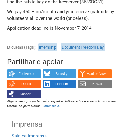
find the public key on the keyserver (8639DC81)
We pay 450 Euro/month and you receive gratitude by
volunteers all over the world (priceless).
Application deadline is November 7, 2014.
Etiquetas (Tags)
internship
Document Freedom Day
Partilhar e apoiar
Fediverse
Bluesky
Hacker News
Reddit
LinkedIn
E-Mail
Support!
Alguns serviços podem não respeitar Software Livre e ser intrusivos em
termos de privacidade.
Saber mais
.
Imprensa
Sala de Imprensa