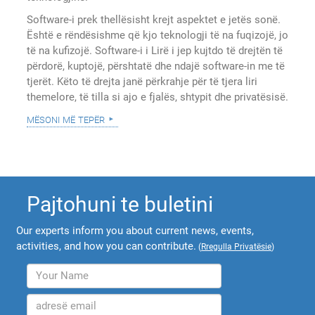
Software-i prek thellësisht krejt aspektet e jetës sonë.
Është e rëndësishme që kjo teknologji të na fuqizojë, jo
të na kufizojë. Software-i i Lirë i jep kujtdo të drejtën të
përdorë, kuptojë, përshtatë dhe ndajë software-in me të
tjerët. Këto të drejta janë përkrahje për të tjera liri
themelore, të tilla si ajo e fjalës, shtypit dhe privatësisë.
mësoni më tepër
Pajtohuni te buletini
Our experts inform you about current news, events,
activities, and how you can contribute.
(
Rregulla Privatësie
)