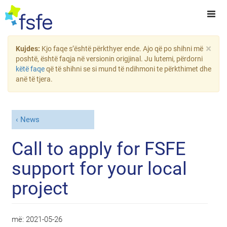
×
Kujdes:
Kjo faqe s’është përkthyer ende. Ajo që po shihni më
poshtë, është faqja në versionin origjinal. Ju lutemi, përdorni
këtë faqe
që të shihni se si mund të ndihmoni te përkthimet dhe
anë të tjera.
News
Call to apply for FSFE
support for your local
project
më:
2021-05-26