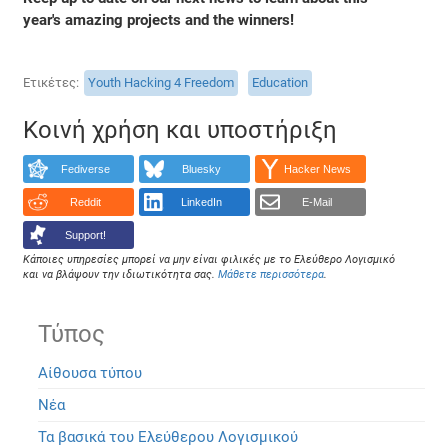
year's amazing projects and the winners!
Ετικέτες
Youth Hacking 4 Freedom
Education
Κοινή χρήση και υποστήριξη
Fediverse
Bluesky
Hacker News
Reddit
LinkedIn
E-Mail
Support!
Κάποιες υπηρεσίες μπορεί να μην είναι φιλικές με το Ελεύθερο Λογισμικό
και να βλάψουν την ιδιωτικότητα σας.
Μάθετε περισσότερα
.
Τύπος
Αίθουσα τύπου
Νέα
Τα βασικά του Ελεύθερου Λογισμικού